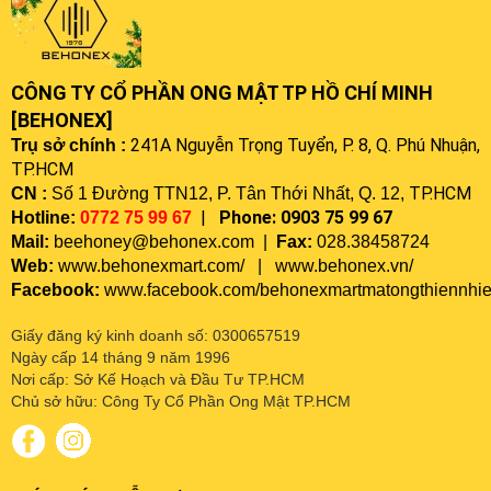
CÔNG TY CỔ PHẦN ONG MẬT TP HỒ CHÍ MINH
[BEHONEX]
241A Nguyễn Trọng Tuyển, P. 8, Q. Phú Nhuận,
Trụ sở chính :
TP.HCM
TP.HCM
CN
:
Số 1 Đường TTN12, P. Tân Thới Nhất, Q. 12,
|
Phone
: 0903 75 99 67
Hotline:
0772 75 99 67
Mail:
beehoney@behonex.com |
Fax:
028.38458724
Web:
www.
behonexmart.com/
|
www.behonex.vn/
Facebook:
www.facebook.com/behonexmartmatongthiennhie
Giấy đăng ký kinh doanh số: 0300657519
Ngày cấp 14 tháng 9 năm 1996
Nơi cấp: Sở Kế Hoạch và Đầu Tư TP.HCM
Chủ sở hữu: Công Ty Cổ Phần Ong Mật TP.HCM