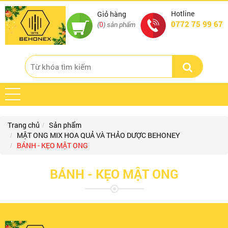
Hotline
Giỏ hàng
0772 75 99 67
0
(
) sản phẩm
Trang chủ
Sản phẩm
MẬT ONG MIX HOA QUẢ VÀ THẢO DƯỢC BEHONEY
BÁNH - KẸO MẬT ONG
BÁNH - KẸO MẬT ONG